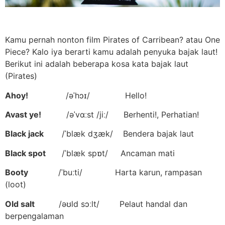
Kamu pernah nonton film Pirates of Carribean? atau One
Piece? Kalo iya berarti kamu adalah penyuka bajak laut!
Berikut ini adalah beberapa kosa kata bajak laut
(Pirates)
Ahoy!
/əˈhɔɪ/ Hello!
Avast ye!
/əˈvɑːst /jiː/ Berhenti!, Perhatian!
Black jack
/ˈblæk dʒæk/ Bendera bajak laut
Black spot
/ˈblæk spɒt/ Ancaman mati
Booty
/ˈbuːti/ Harta karun, rampasan
(loot)
Old salt
/əʊld sɔːlt/ Pelaut handal dan
berpengalaman