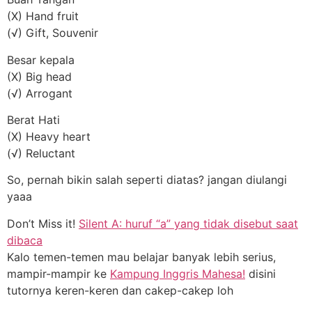
(X) Hand fruit
(√) Gift, Souvenir
Besar kepala
(X) Big head
(√) Arrogant
Berat Hati
(X) Heavy heart
(√) Reluctant
So, pernah bikin salah seperti diatas? jangan diulangi
yaaa
Don’t Miss it!
Silent A: huruf “a” yang tidak disebut saat
dibaca
Kalo temen-temen mau belajar banyak lebih serius,
mampir-mampir ke
Kampung Inggris Mahesa!
disini
tutornya keren-keren dan cakep-cakep loh