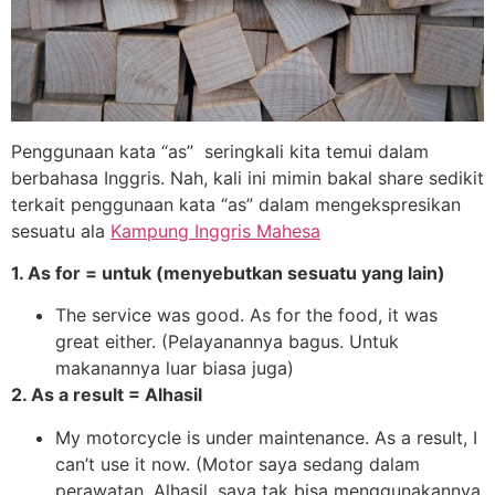
Penggunaan kata “as” seringkali kita temui dalam
berbahasa Inggris. Nah, kali ini mimin bakal share sedikit
terkait penggunaan kata “as” dalam mengekspresikan
sesuatu ala
Kampung Inggris Mahesa
1. As for = untuk (menyebutkan sesuatu yang lain)
The service was good. As for the food, it was
great either. (Pelayanannya bagus. Untuk
makanannya luar biasa juga)
2. As a result = Alhasil
My motorcycle is under maintenance. As a result, I
can’t use it now. (Motor saya sedang dalam
perawatan. Alhasil, saya tak bisa menggunakannya