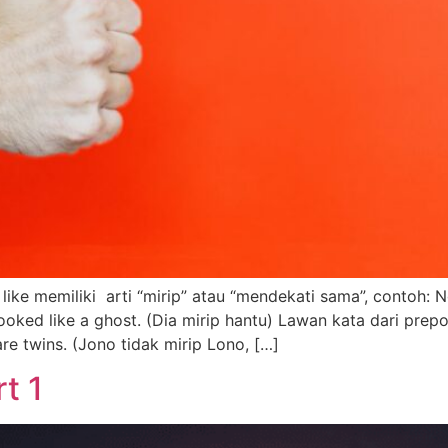
, like memiliki arti “mirip” atau “mendekati sama”, contoh: 
oked like a ghost. (Dia mirip hantu) Lawan kata dari prepos
are twins. (Jono tidak mirip Lono, […]
t 1